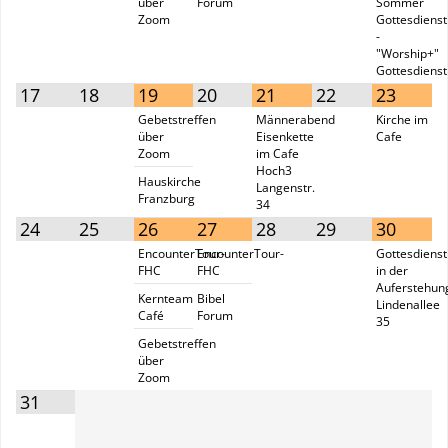
über
Forum
Sommer
Zoom
Gottesdienst
-
"Worship+"
Gottesdienst
17
18
19
20
21
22
23
Gebetstreffen
Männerabend
Kirche im
über
Eisenkette
Cafe
Zoom
im Cafe
Hoch3
Hauskirche
Langenstr.
Franzburg
34
24
25
26
27
28
29
30
EncounterTour-
EncounterTour-
Gottesdienst
FHC
FHC
in der
Auferstehun
Kernteam
Bibel
Lindenallee
Café
Forum
35
Gebetstreffen
über
Zoom
31