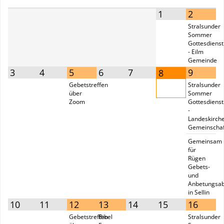
1
2
Stralsunder
Sommer
Gottesdienst
- Eilm
Gemeinde
3
4
5
6
7
9
8
Gebetstreffen
Stralsunder
über
Sommer
Zoom
Gottesdienst
-
Landeskirch
Gemeinschaf
Gemeinsam
für
Rügen
Gebets-
und
Anbetungsa
in Sellin
10
11
12
13
14
15
16
Gebetstreffen
Bibel
Stralsunder